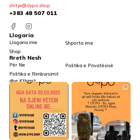
shitje@dypo.shop
+383 48 507 011
Llogaria
Llogaria ime
Shporta ime
Shop
Rreth Nesh
Për Ne
Politika e Privatësisë
Politika e Rimbursimit
dhe Kthimit