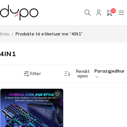
0
Kreu
/
Produkte të etiketuar me “4IN1”
4IN1
Parazgjedhur
Rendit
Filter
sipas