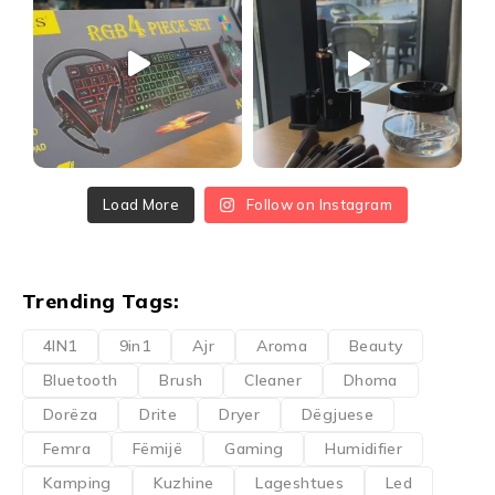
Load More
Follow on Instagram
Trending Tags:
4IN1
9in1
Ajr
Aroma
Beauty
Bluetooth
Brush
Cleaner
Dhoma
Dorëza
Drite
Dryer
Dëgjuese
Femra
Fëmijë
Gaming
Humidifier
Kamping
Kuzhine
Lageshtues
Led