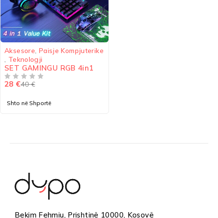
-30%
Aksesore
,
Paisje Kompjuterike
,
Teknologji
SET GAMINGU RGB 4in1
28
€
40
€
VLERËSUAR ME
NGA 5
Shto në Shportë
Bekim Fehmiu, Prishtinë 10000, Kosovë