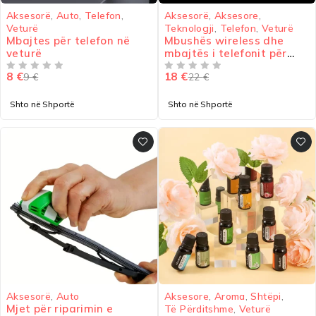
-17%
-16%
Aksesorë
,
Auto
,
Telefon
,
Aksesorë
,
Aksesore
,
Veturë
Teknologji
,
Telefon
,
Veturë
Mbajtes për telefon në
Mbushës wireless dhe
veturë
mbajtës i telefonit për
veturë
8
€
18
€
9
€
22
€
VLERËSUAR ME
NGA 5
VLERËSUAR ME
NGA 5
Shto në Shportë
Shto në Shportë
-20%
-25%
Aksesorë
,
Auto
Aksesore
,
Aroma
,
Shtëpi
,
Mjet për riparimin e
Të Përditshme
,
Veturë