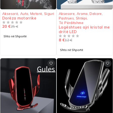
-20%
-33%
Aksesorë
,
Auto
,
Motorë
,
Siguri
Aksesore
,
Aroma
,
Dekore
,
Dorëza motorrike
Pastrues
,
Shtëpi
,
Të Përditshme
20
€
25
€
VLERËSUAR ME
NGA 5
Lagështues ajri kristal me
dritë LED
Shto në Shportë
8
€
12
€
VLERËSUAR ME
NGA 5
Shto në Shportë