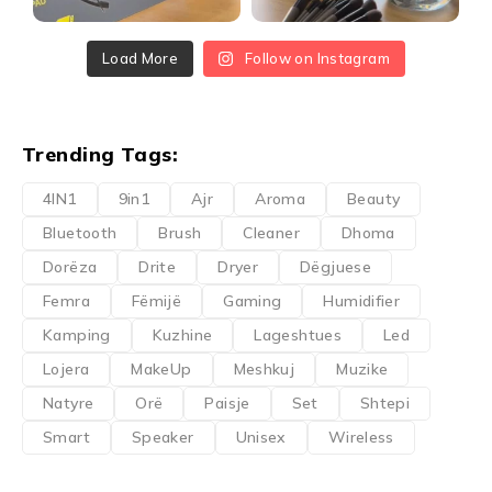
Load More
Follow on Instagram
Trending Tags:
4IN1
9in1
Ajr
Aroma
Beauty
Bluetooth
Brush
Cleaner
Dhoma
Dorëza
Drite
Dryer
Dëgjuese
Femra
Fëmijë
Gaming
Humidifier
Kamping
Kuzhine
Lageshtues
Led
Lojera
MakeUp
Meshkuj
Muzike
Natyre
Orë
Paisje
Set
Shtepi
Smart
Speaker
Unisex
Wireless