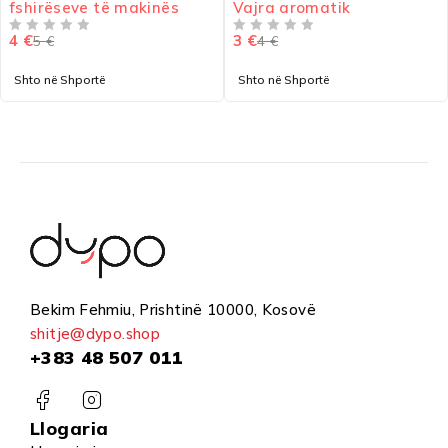
fshirëseve të makinës
Vajra aromatik
4
€
3
€
5
€
4
€
VLERËSUAR ME
NGA 5
VLERËSUAR ME
NGA 5
Shto në Shportë
Shto në Shportë
Bekim Fehmiu, Prishtinë 10000, Kosovë
shitje@dypo.shop
+383 48 507 011
Llogaria