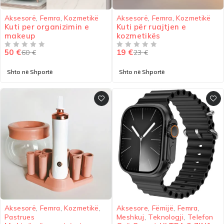
-17%
-17%
Aksesorë
,
Femra
,
Kozmetikë
Aksesorë
,
Femra
,
Kozmetikë
Kuti per organizimin e
Kuti për ruajtjen e
makeup
kozmetikës
50
€
19
€
60
€
23
€
VLERËSUAR ME
NGA 5
VLERËSUAR ME
NGA 5
Shto në Shportë
Shto në Shportë
-33%
-47%
Aksesorë
,
Femra
,
Kozmetikë
,
Aksesore
,
Fëmijë
,
Femra
,
Pastrues
Meshkuj
,
Teknologji
,
Telefon