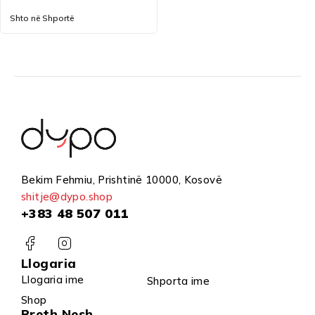
Shto në Shportë
Bekim Fehmiu, Prishtinë 10000, Kosovë
shitje@dypo.shop
+383 48 507 011
Llogaria
Llogaria ime
Shporta ime
Shop
Rreth Nesh