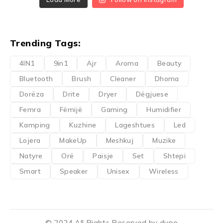
Trending Tags:
4IN1
9in1
Ajr
Aroma
Beauty
Bluetooth
Brush
Cleaner
Dhoma
Dorëza
Drite
Dryer
Dëgjuese
Femra
Fëmijë
Gaming
Humidifier
Kamping
Kuzhine
Lageshtues
Led
Lojera
MakeUp
Meshkuj
Muzike
Natyre
Orë
Paisje
Set
Shtepi
Smart
Speaker
Unisex
Wireless
© 2024 All Rights Reserved by dypo