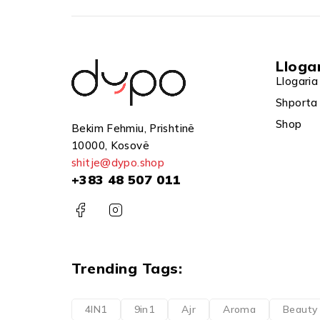
Lloga
Llogaria
Shporta
Shop
Bekim Fehmiu, Prishtinë
10000, Kosovë
shitje@dypo.shop
+383 48 507 011
Trending Tags:
4IN1
9in1
Ajr
Aroma
Beauty