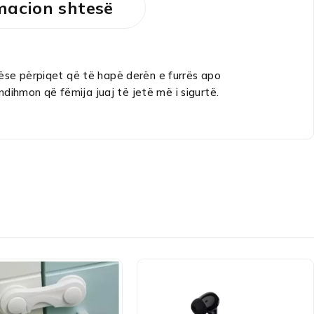
macion shtesë
 nëse përpiqet që të hapë derën e furrës apo
dihmon që fëmija juaj të jetë më i sigurtë.