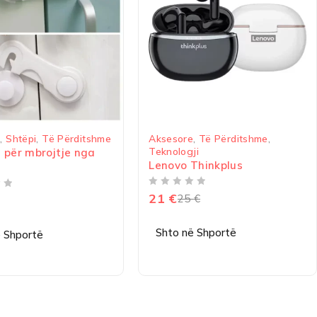
-16%
-15%
Aksesore
,
Të Përditshme
,
Bebe
,
Fëmijë
,
Lod
Teknologji
Lodër makinë t
Lenovo Thinkplus
në robot
VLERËSUAR ME
NGA 5
VLERËSUAR ME
NGA 5
21
€
25
€
6
€
7
€
Shto në Shportë
Shto në Shport