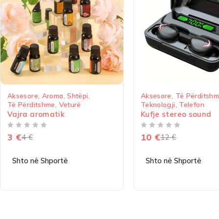
-17%
-50%
tëpi
,
Aksesore
,
Të Përditshme
,
Akses
rë
Teknologji
,
Telefon
Vegla
Kufje stereo sound
Prerë
9in1
VLERËSUAR ME
NGA 5
10
€
12
€
VLERËSUAR ME
NGA 5
5
€
9
Shto në Shportë
Shto