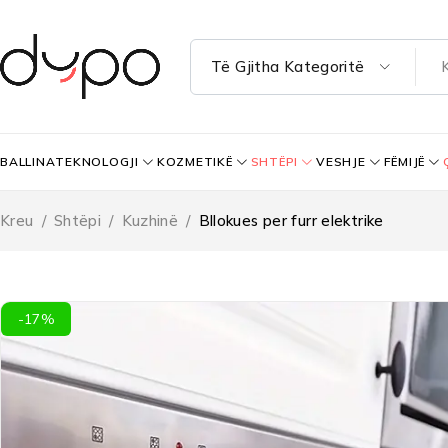
BALLINA
TEKNOLOGJI
KOZMETIKË
SHTËPI
VESHJE
FËMIJË
Kreu
/
Shtëpi
/
Kuzhinë
/
Bllokues per furr elektrike
-17%