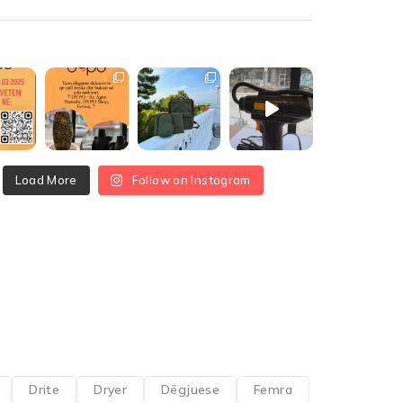
Load More
Follow on Instagram
Drite
Dryer
Dëgjuese
Femra