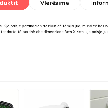
duktit
Vlerësime
Infor
ës. Kjo paisje parandalon rrezikun që fëmija juaj mund të has
tandarte të bardhë dhe dimenzione 8cm X 4cm, kjo paisje ju n