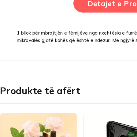
Detajet e Pro
1 bllok për mbrojtjën e fëmijëve nga nxehtësia e furr
mikrovalës gjatë kohës që është e ndezur. Me ngjyrë s
Produkte të afërt