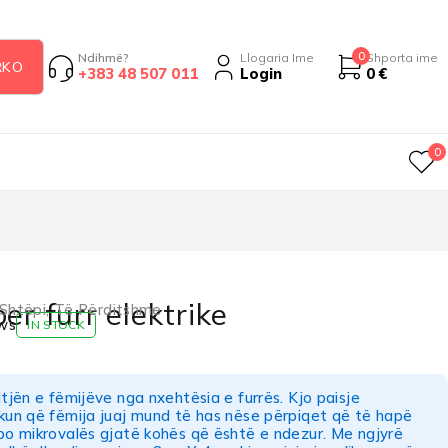
0
Ndihmë?
Llogaria Ime
Shporta ime
+383 48 507 011
Login
0
€
0
er furr elektrike
Shtëpi
,
Të Përditshme
ws
IN STOCK
jtjën e fëmijëve nga nxehtësia e furrës. Kjo paisje
kun që fëmija juaj mund të has nëse përpiqet që të hapë
po mikrovalës gjatë kohës që është e ndezur. Me ngjyrë