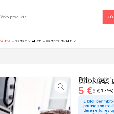
ÇANTA
SPORT
AUTO
PROFESIONALE
Bllokues p
Aksesore
,
Kuzhinë
,
0 Revie
5
€
VLERËSUAR ME
NGA 5
(-
17
%)
6
€
1 bllok për mbro
parandalon rrezi
derën e furrës a