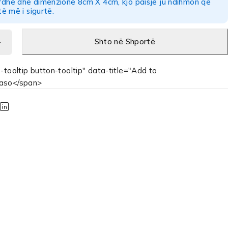
rdhë dhe dimenzione 8cm X 4cm, kjo paisje ju ndihmon që
të më i sigurtë.
Shto në Shportë
-tooltip button-tooltip" data-title="Add to
aso</span>