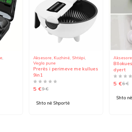
-18%
ore
,
Kuzhinë
,
Shtëpi
,
Aksesore
,
Shtëpi
,
Të Përditshme
 pune
Bllokues për mbrojtje nga
s i perimeve me kullues
dyert
VLERËSUAR ME
NGA 5
5
€
6
€
€
Shto në Shportë
 në Shportë