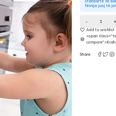
standarte të ba
fëmija juaj të je
<span class="ts
compare">Krah
Share: